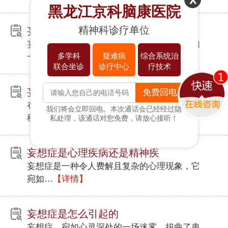
黑龙江京科脑康医院
精神科诊疗单位
妄想症是心理疾病还是精神病
妄想症，这一神秘而又令人困扰的病症，宛如
多学科
疑难病
综合系统治
一团…
【详情】
联合坐诊
诊疗中心
疗技术
妄想症好的自愈方法有什么？
免费回电
在人类复杂的精神世界中，妄想症如同一片神
我们将会立即回电。本次通话会已经经过隐
秘而…
【详情】
私处理，该通话对您免费，请放心接听！
电话咨询
在线咨询
妄想症是心理疾病还是精神疾
妄想症是一种令人费解且复杂的心理现象，它
宛如…
【详情】
妄想症是怎么引起的
妄想症，宛如心灵深处的一场迷雾，扭曲了患